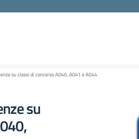
la scuola
plenze su classi di concorso A040, A041 e A044
lenze su
A040,