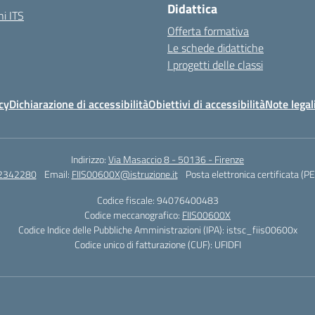
Didattica
i ITS
Offerta formativa
Le schede didattiche
I progetti delle classi
cy
Dichiarazione di accessibilità
Obiettivi di accessibilità
Note legal
Indirizzo:
Via Masaccio 8 - 50136 - Firenze
 2342280
Email:
FIIS00600X@istruzione.it
Posta elettronica certificata (P
Codice fiscale: 94076400483
Codice meccanografico:
FIIS00600X
Codice Indice delle Pubbliche Amministrazioni (IPA): istsc_fiis00600x
Codice unico di fatturazione (CUF): UFIDFI