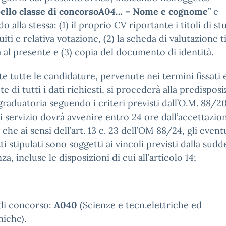
pello classe di concorsoA04… – Nome e cognome
” e
o alla stessa: (1) il proprio CV riportante i titoli di st
iti e relativa votazione, (2) la scheda di valutazione ti
a al presente e (3) copia del documento di identità.
te tutte le candidature, pervenute nei termini fissati 
e di tutti i dati richiesti, si procederà alla predispos
graduatoria seguendo i criteri previsti dall’O.M. 88/2
i servizio dovrà avvenire entro 24 ore dall’accettazion
 che ai sensi dell’art. 13 c. 23 dell’OM 88/24, gli event
ti stipulati sono soggetti ai vincoli previsti dalla sudd
za, incluse le disposizioni di cui all’articolo 14;
 di concorso:
A040
(Scienze e tecn.elettriche ed
niche).