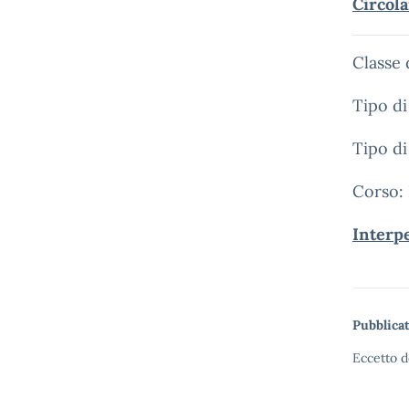
Circol
Classe
Tipo di
Tipo di
Corso:
Interpe
Pubblicat
Eccetto d