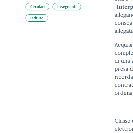
Circolari
Insegnanti
“
Inter
allegand
Istituto
consegu
allegat
Acquisi
complet
di una 
presa d
ricorda
contrat
ordinan
Classe
elettro