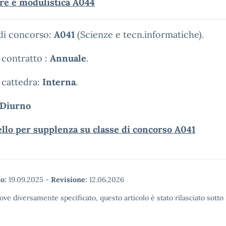
are e modulistica A044
 di concorso:
A041
(Scienze e tecn.informatiche).
 contratto :
Annuale
.
 cattedra:
Interna
.
Diurno
llo per supplenza su classe di concorso A041
o:
19.09.2025
-
Revisione:
12.06.2026
ove diversamente specificato, questo articolo è stato rilasciato sott