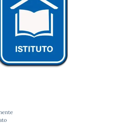
amente
cato