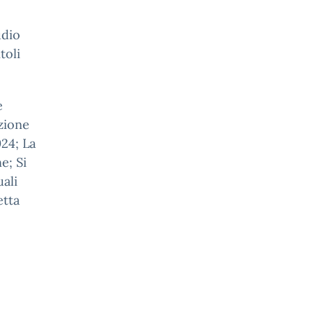
udio
toli
e
izione
024; La
e; Si
uali
etta