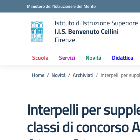
Vai ai contenuti
Vai al menu di navigazione
Vai al footer
Ministero dell'Istruzione e del Merito
Istituto di Istruzione Superiore
I.I.S. Benvenuto Cellini
Firenze
 della scuola
— Visita la pagina iniziale del
Scuola
Servizi
Novità
Didattica
Home
Novità
Archiviati
Interpelli per sup
Interpelli per supp
classi di concorso 