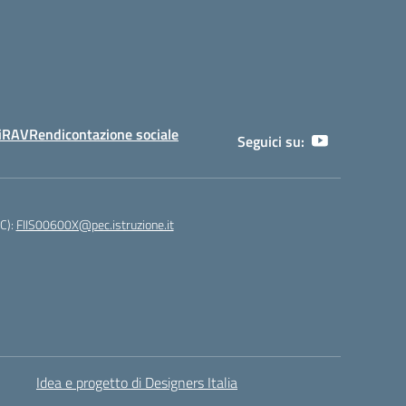
i
RAV
Rendicontazione sociale
Seguici su:
EC):
FIIS00600X@pec.istruzione.it
Idea e progetto di Designers Italia