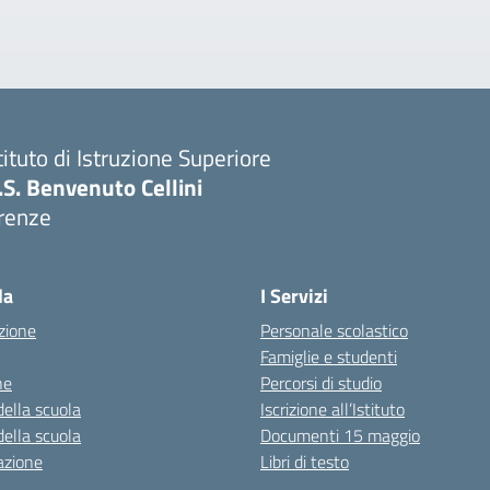
tituto di Istruzione Superiore
I.S. Benvenuto Cellini
irenze
Visita la pagina iniziale della scuola
la
I Servizi
zione
Personale scolastico
Famiglie e studenti
ne
Percorsi di studio
della scuola
Iscrizione all’Istituto
della scuola
Documenti 15 maggio
azione
Libri di testo