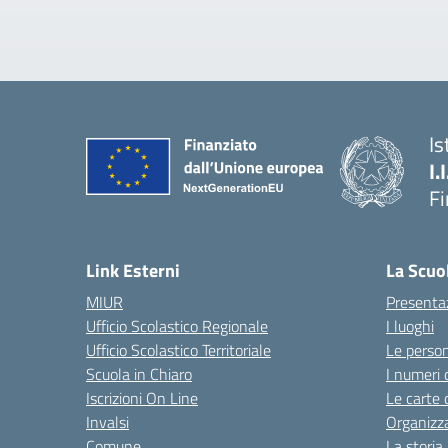
Is
I.
F
— 
Link Esterni
La Scuo
MIUR
Presenta
Ufficio Scolastico Regionale
I luoghi
Ufficio Scolastico Territoriale
Le perso
Scuola in Chiaro
I numeri 
Iscrizioni On Line
Le carte 
Invalsi
Organizz
Comune
La storia