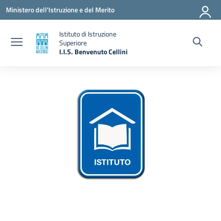
Vai ai contenuti
Vai al menu di navigazione
Vai al footer
Ministero dell'Istruzione e del Merito
Istituto di Istruzione
Superiore
I.I.S. Benvenuto Cellini
— Visita la pagina iniziale della scuola