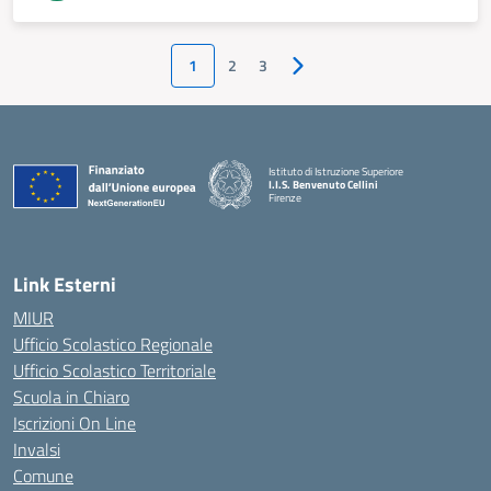
1
2
3
Pagina successiva
Istituto di Istruzione Superiore
I.I.S. Benvenuto Cellini
Firenze
— Visita la pagina iniziale della scuola
Link Esterni
MIUR
Ufficio Scolastico Regionale
Ufficio Scolastico Territoriale
Scuola in Chiaro
Iscrizioni On Line
Invalsi
Comune