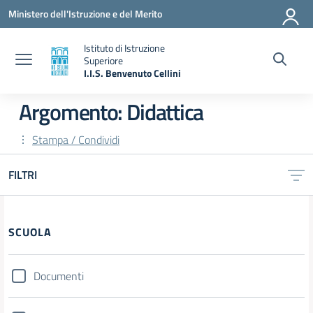
Vai ai contenuti
Vai al menu di navigazione
Vai al footer
Ministero dell'Istruzione e del Merito
Istituto di Istruzione
Superiore
I.I.S. Benvenuto Cellini
— Visita la pagina iniziale della scuola
Argomento: Didattica
Stampa / Condividi
FILTRI
Filtri
SCUOLA
Documenti