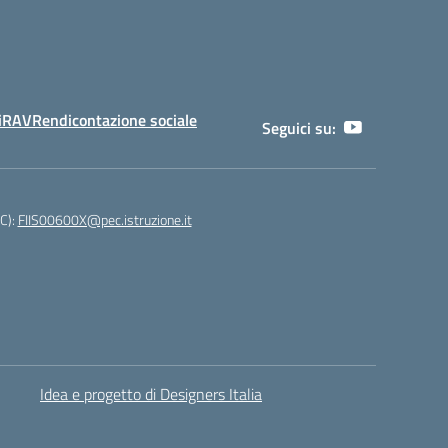
i
RAV
Rendicontazione sociale
Seguici su:
EC):
FIIS00600X@pec.istruzione.it
Idea e progetto di Designers Italia