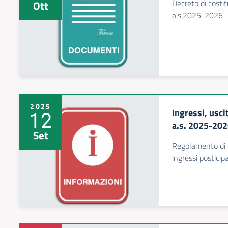
Decreto di costi
Ott
a.s.2025-2026
2025
Ingressi, usci
12
a.s. 2025-20
Set
Regolamento di Is
ingressi posticip