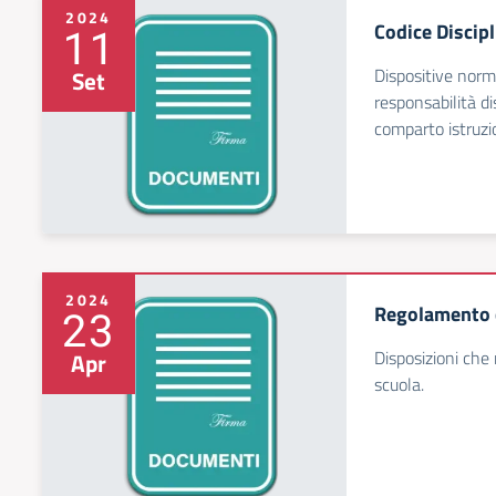
2024
Codice Discipl
11
Dispositive norm
Set
responsabilità di
comparto istruzio
2024
Regolamento d
23
Disposizioni che
Apr
scuola.