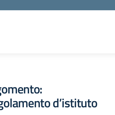
la scuola
gomento:
olamento d’istituto