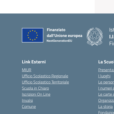
Is
I.
F
— 
Link Esterni
La Scuo
MIUR
Presenta
Ufficio Scolastico Regionale
I luoghi
Ufficio Scolastico Territoriale
Le perso
Scuola in Chiaro
I numeri 
Iscrizioni On Line
Le carte 
Invalsi
Organizz
Comune
La storia
Fondazion