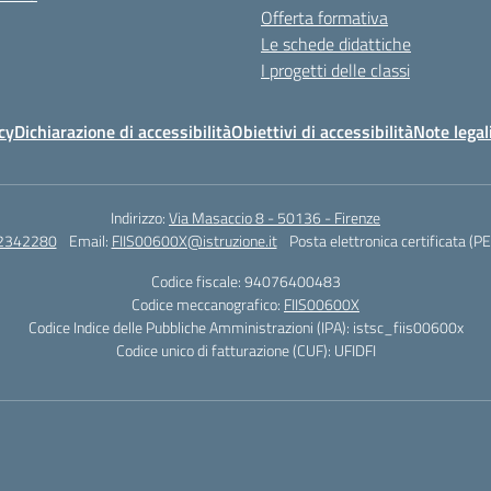
Offerta formativa
Le schede didattiche
I progetti delle classi
cy
Dichiarazione di accessibilità
Obiettivi di accessibilità
Note legal
Indirizzo:
Via Masaccio 8 - 50136 - Firenze
 2342280
Email:
FIIS00600X@istruzione.it
Posta elettronica certificata (P
Codice fiscale: 94076400483
Codice meccanografico:
FIIS00600X
Codice Indice delle Pubbliche Amministrazioni (IPA): istsc_fiis00600x
Codice unico di fatturazione (CUF): UFIDFI