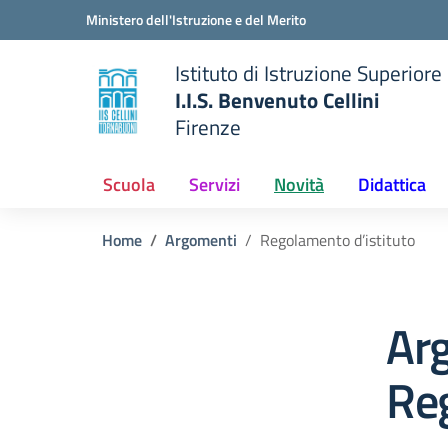
Vai ai contenuti
Vai al menu di navigazione
Vai al footer
Ministero dell'Istruzione e del Merito
Istituto di Istruzione Superiore
I.I.S. Benvenuto Cellini
Firenze
 della scuola
— Visita la pagina iniziale del
Scuola
Servizi
Novità
Didattica
Home
Argomenti
Regolamento d’istituto
Ar
Reg