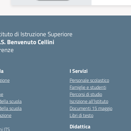
tituto di Istruzione Superiore
I.S. Benvenuto Cellini
irenze
Visita la pagina iniziale della scuola
la
I Servizi
zione
Personale scolastico
Famiglie e studenti
ne
Percorsi di studio
della scuola
Iscrizione all’Istituto
della scuola
Documenti 15 maggio
azione
Libri di testo
Didattica
i ITS