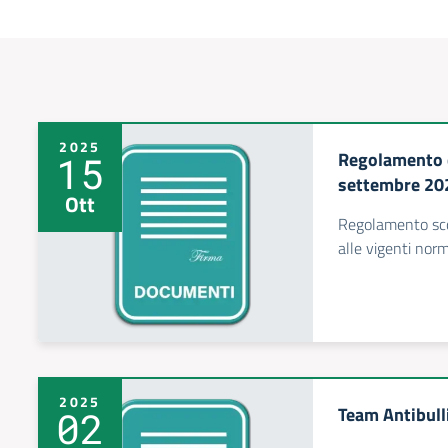
2025
Regolamento d
15
settembre 20
Ott
Regolamento sc
alle vigenti nor
2025
Team Antibul
02