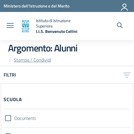
Vai ai contenuti
Vai al menu di navigazione
Vai al footer
Ministero dell'Istruzione e del Merito
Istituto di Istruzione
Superiore
I.I.S. Benvenuto Cellini
— Visita la pagina iniziale della scuola
Argomento: Alunni
Stampa / Condividi
FILTRI
Filtri
SCUOLA
Documenti