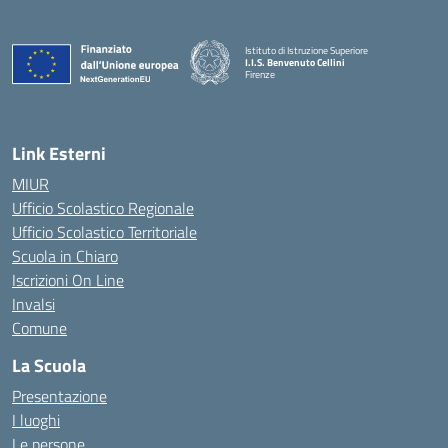
Istituto di Istruzione Superiore
I.I.S. Benvenuto Cellini
Firenze
— Visita la pagina iniziale della scuola
Link Esterni
MIUR
Ufficio Scolastico Regionale
Ufficio Scolastico Territoriale
Scuola in Chiaro
Iscrizioni On Line
Invalsi
Comune
La Scuola
Presentazione
I luoghi
Le persone