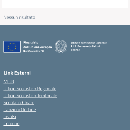
Nessun risultato
Istituto di Istruzione Superiore
I.I.S. Benvenuto Cellini
Firenze
— Visita la pagina iniziale della scuola
Link Esterni
MIUR
Ufficio Scolastico Regionale
Ufficio Scolastico Territoriale
Scuola in Chiaro
Iscrizioni On Line
Invalsi
Comune