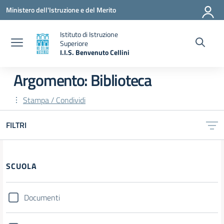
Vai ai contenuti
Vai al menu di navigazione
Vai al footer
Ministero dell'Istruzione e del Merito
Istituto di Istruzione
Superiore
I.I.S. Benvenuto Cellini
— Visita la pagina iniziale della scuola
Argomento: Biblioteca
Stampa / Condividi
FILTRI
Filtri
SCUOLA
Documenti