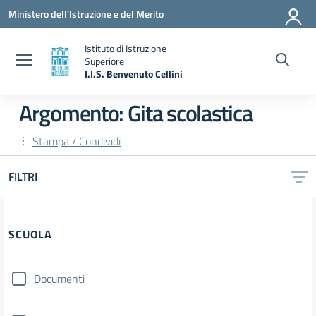
Vai ai contenuti
Vai al menu di navigazione
Vai al footer
Ministero dell'Istruzione e del Merito
Istituto di Istruzione
Superiore
I.I.S. Benvenuto Cellini
— Visita la pagina iniziale della scuola
Argomento: Gita scolastica
Stampa / Condividi
FILTRI
Filtri
SCUOLA
Documenti