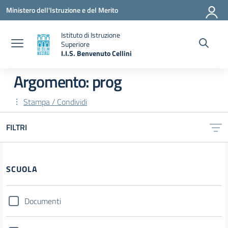
Vai ai contenuti
Vai al menu di navigazione
Vai al footer
Ministero dell'Istruzione e del Merito
Istituto di Istruzione
Superiore
I.I.S. Benvenuto Cellini
— Visita la pagina iniziale della scuola
Argomento: prog
Stampa / Condividi
FILTRI
Filtri
SCUOLA
Documenti