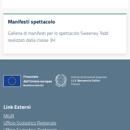
Manifesti spettacolo
Galleria di manifesti per lo spettacolo Sweeney Todd
realizzati dalla classe 3H
Istituto di Istruzione Superiore
I.I.S. Benvenuto Cellini
Firenze
— Visita la pagina iniziale della scuola
Link Esterni
MIUR
Ufficio Scolastico Regionale
Ufficio Scolastico Territoriale