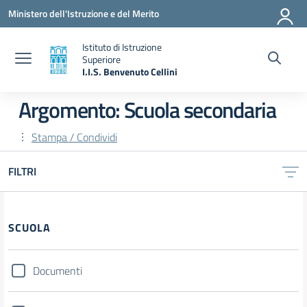
Vai ai contenuti
Vai al menu di navigazione
Vai al footer
Ministero dell'Istruzione e del Merito
Istituto di Istruzione
Superiore
I.I.S. Benvenuto Cellini
— Visita la pagina iniziale della scuola
Argomento: Scuola secondaria
Stampa / Condividi
FILTRI
Filtri
SCUOLA
Documenti