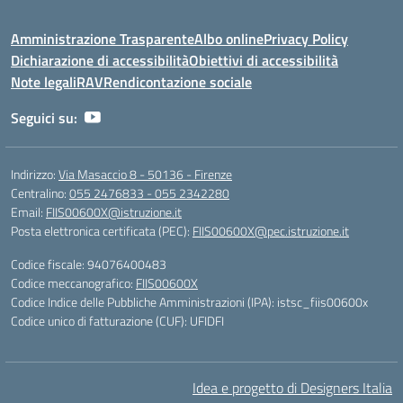
Amministrazione Trasparente
Albo online
Privacy Policy
Dichiarazione di accessibilità
Obiettivi di accessibilità
Note legali
RAV
Rendicontazione sociale
Seguici su:
Indirizzo:
Via Masaccio 8 - 50136 - Firenze
Centralino:
055 2476833 - 055 2342280
Email:
FIIS00600X@istruzione.it
Posta elettronica certificata (PEC):
FIIS00600X@pec.istruzione.it
Codice fiscale: 94076400483
Codice meccanografico:
FIIS00600X
Codice Indice delle Pubbliche Amministrazioni (IPA): istsc_fiis00600x
Codice unico di fatturazione (CUF): UFIDFI
Idea e progetto di Designers Italia