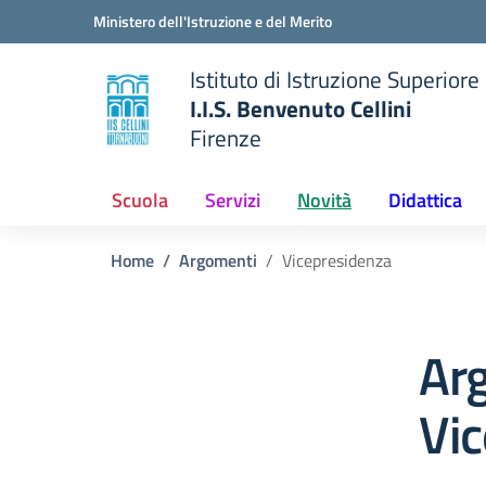
Vai ai contenuti
Vai al menu di navigazione
Vai al footer
Ministero dell'Istruzione e del Merito
Istituto di Istruzione Superiore
I.I.S. Benvenuto Cellini
Firenze
 della scuola
— Visita la pagina iniziale del
Scuola
Servizi
Novità
Didattica
Home
Argomenti
Vicepresidenza
Ar
Vi