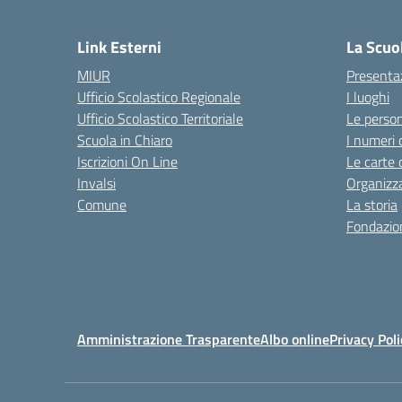
— 
Link Esterni
La Scuo
MIUR
Presenta
Ufficio Scolastico Regionale
I luoghi
Ufficio Scolastico Territoriale
Le perso
Scuola in Chiaro
I numeri 
Iscrizioni On Line
Le carte 
Invalsi
Organizz
Comune
La storia
Fondazion
Amministrazione Trasparente
Albo online
Privacy Poli