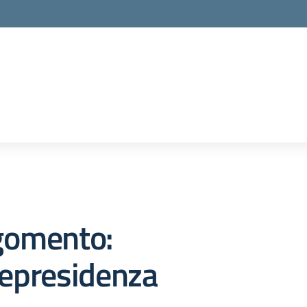
la scuola
gomento:
cepresidenza