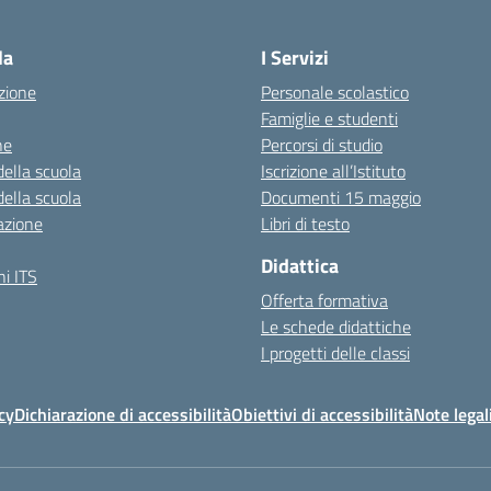
Visita la pagina iniziale della scuola
la
I Servizi
zione
Personale scolastico
Famiglie e studenti
ne
Percorsi di studio
della scuola
Iscrizione all’Istituto
della scuola
Documenti 15 maggio
azione
Libri di testo
Didattica
i ITS
Offerta formativa
Le schede didattiche
I progetti delle classi
cy
Dichiarazione di accessibilità
Obiettivi di accessibilità
Note legal