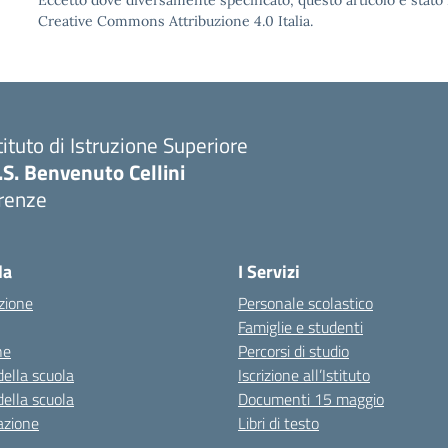
Eccetto dove diversamente specificato, questo articolo è stato 
Creative Commons Attribuzione 4.0 Italia.
tituto di Istruzione Superiore
I.S. Benvenuto Cellini
irenze
Visita la pagina iniziale della scuola
la
I Servizi
zione
Personale scolastico
Famiglie e studenti
ne
Percorsi di studio
della scuola
Iscrizione all’Istituto
della scuola
Documenti 15 maggio
azione
Libri di testo