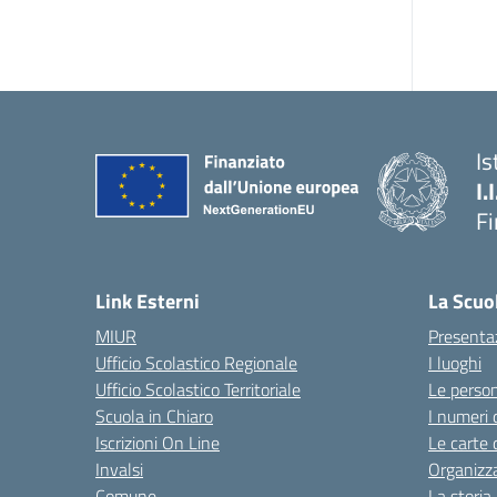
Is
I.
F
— 
Link Esterni
La Scuo
MIUR
Presenta
Ufficio Scolastico Regionale
I luoghi
Ufficio Scolastico Territoriale
Le perso
Scuola in Chiaro
I numeri 
Iscrizioni On Line
Le carte 
Invalsi
Organizz
Comune
La storia