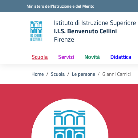
Vai ai contenuti
Vai al menu di navigazione
Vai al footer
Ministero dell'Istruzione e del Merito
Istituto di Istruzione Superiore
I.I.S. Benvenuto Cellini
Firenze
 della scuola
— Visita la pagina iniziale del
Scuola
Servizi
Novità
Didattica
Home
Scuola
Le persone
Gianni Camici