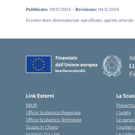
Pubblicato:
09.07.2024
-
Revisione:
04.12.2024
Eccetto dove diversamente specificato, questo articolo 
Is
I.
F
— 
Link Esterni
La Scuo
MIUR
Presenta
Ufficio Scolastico Regionale
I luoghi
Ufficio Scolastico Territoriale
Le perso
Scuola in Chiaro
I numeri 
Iscrizioni On Line
Le carte 