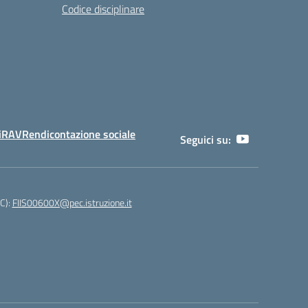
Codice disciplinare
i
RAV
Rendicontazione sociale
Seguici su:
EC):
FIIS00600X@pec.istruzione.it