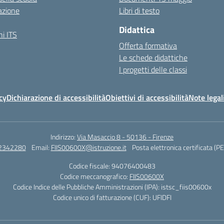
azione
Libri di testo
Didattica
i ITS
Offerta formativa
Le schede didattiche
I progetti delle classi
cy
Dichiarazione di accessibilità
Obiettivi di accessibilità
Note legal
Indirizzo:
Via Masaccio 8 - 50136 - Firenze
 2342280
Email:
FIIS00600X@istruzione.it
Posta elettronica certificata (P
Codice fiscale: 94076400483
Codice meccanografico:
FIIS00600X
Codice Indice delle Pubbliche Amministrazioni (IPA): istsc_fiis00600x
Codice unico di fatturazione (CUF): UFIDFI