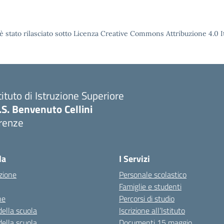
è stato rilasciato sotto Licenza Creative Commons Attribuzione 4.0 It
tituto di Istruzione Superiore
I.S. Benvenuto Cellini
irenze
Visita la pagina iniziale della scuola
la
I Servizi
zione
Personale scolastico
Famiglie e studenti
ne
Percorsi di studio
della scuola
Iscrizione all’Istituto
della scuola
Documenti 15 maggio