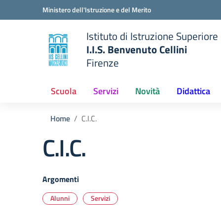
Vai ai contenuti
Vai al menu di navigazione
Vai al footer
Ministero dell'Istruzione e del Merito
Istituto di Istruzione Superiore
I.I.S. Benvenuto Cellini
Firenze
 della scuola
— Visita la pagina iniziale del
Scuola
Servizi
Novità
Didattica
Home
C.I.C.
C.I.C.
Argomenti
Alunni
Servizi