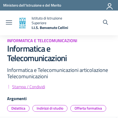
Vai ai contenuti
Vai al menu di navigazione
Vai al footer
Ministero dell'Istruzione e del Merito
Istituto di Istruzione
Superiore
I.I.S. Benvenuto Cellini
— Visita la pagina iniziale della scuola
INFORMATICA E TELECOMUNICAZIONI
Informatica e
Telecomunicazioni
Informatica e Telecomunicazioni articolazione
Telecomunicazioni
Stampa / Condividi
Argomenti
Didattica
Indirizzi di studio
Offerta formativa