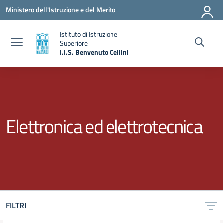
Vai ai contenuti
Vai al menu di navigazione
Vai al footer
Ministero dell'Istruzione e del Merito
Istituto di Istruzione
Superiore
I.I.S. Benvenuto Cellini
— Visita la pagina iniziale della scuola
Elettronica ed elettrotecnica
FILTRI