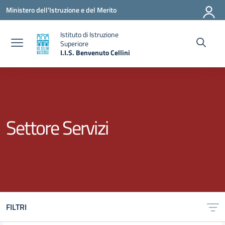
Vai ai contenuti
Vai al menu di navigazione
Vai al footer
Ministero dell'Istruzione e del Merito
Istituto di Istruzione
Superiore
I.I.S. Benvenuto Cellini
— Visita la pagina iniziale della scuola
Settore Servizi
FILTRI