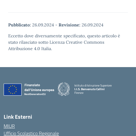
Pubblicato:
26.09.2024
-
Revisione:
26.09.2024
Eccetto dove diversamente specificato, questo articolo è
stato rilasciato sotto Licenza Creative Commons
Attribuzione 4.0 Italia.
Istituto di Istruzione Superiore
I.I.S. Benvenuto Cellini
Firenze
— Visita la pagina iniziale della scuola
Link Esterni
MIUR
Ufficio Scolastico Regionale