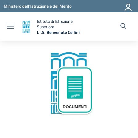
Vai ai contenuti
Vai al menu di navigazione
Vai al footer
Ministero dell'Istruzione e del Merito
Istituto di Istruzione
Superiore
I.I.S. Benvenuto Cellini
— Visita la pagina iniziale della scuola