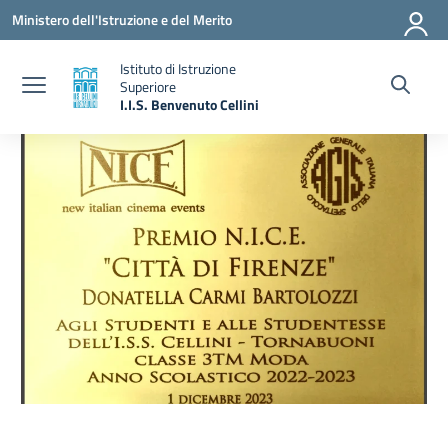
Vai ai contenuti
Vai al menu di navigazione
Vai al footer
Ministero dell'Istruzione e del Merito
Istituto di Istruzione
Superiore
I.I.S. Benvenuto Cellini
— Visita la pagina iniziale della scuola