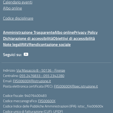
Calendario eventi
Albo online
Codice disciplinare
Amministrazione Trasparente
Albo online
Privacy Policy
Dichiarazione di accessibilità
Obiettivi di accessibilità
Note legali
RAV
Rendicontazione sociale
Seguici su:
Indirizzo:
Via Masaccio 8 - 50136 - Firenze
Centralino:
055 2476833 - 055 2342280
Email:
FIIS00600X@istruzione.it
Posta elettronica certificata (PEC):
FIIS00600X@pec.istruzione.it
Codice fiscale: 94076400483
Codice meccanografico:
FIIS00600X
Codice Indice delle Pubbliche Amministrazioni (IPA): istsc_fiis00600x
Codice unico di fatturazione (CUF): UFIDFI