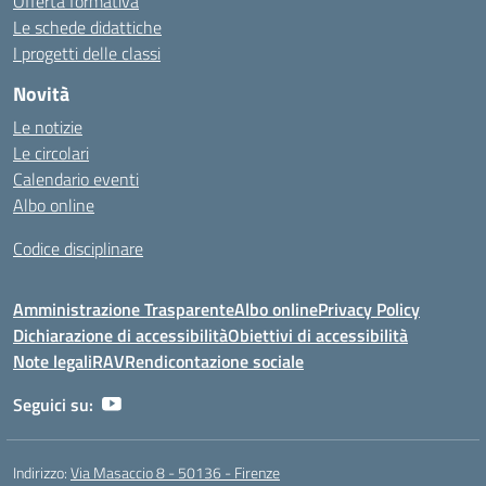
Offerta formativa
Le schede didattiche
I progetti delle classi
Novità
Le notizie
Le circolari
Calendario eventi
Albo online
Codice disciplinare
Amministrazione Trasparente
Albo online
Privacy Policy
Dichiarazione di accessibilità
Obiettivi di accessibilità
Note legali
RAV
Rendicontazione sociale
Seguici su:
Indirizzo:
Via Masaccio 8 - 50136 - Firenze