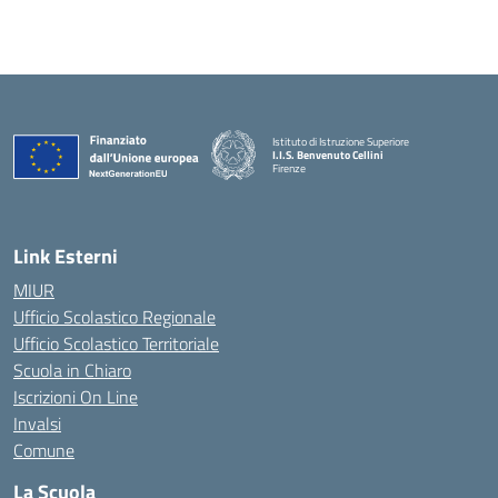
Istituto di Istruzione Superiore
I.I.S. Benvenuto Cellini
Firenze
— Visita la pagina iniziale della scuola
Link Esterni
MIUR
Ufficio Scolastico Regionale
Ufficio Scolastico Territoriale
Scuola in Chiaro
Iscrizioni On Line
Invalsi
Comune
La Scuola