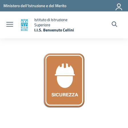
Vai ai contenuti
Vai al menu di navigazione
Vai al footer
Ministero dell'Istruzione e del Merito
Istituto di Istruzione
Superiore
I.I.S. Benvenuto Cellini
— Visita la pagina iniziale della scuola