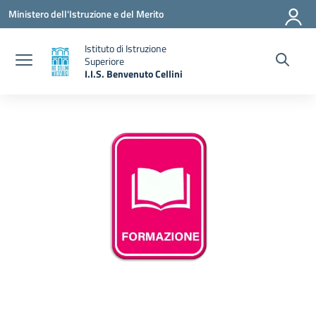
Vai ai contenuti
Vai al menu di navigazione
Vai al footer
Ministero dell'Istruzione e del Merito
Istituto di Istruzione
Superiore
I.I.S. Benvenuto Cellini
— Visita la pagina iniziale della scuola