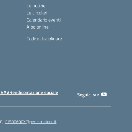
Le notizie
Le circolari
Calendario eventi
Albo online
Codice disciplinare
i
RAV
Rendicontazione sociale
Seguici su:
EC):
FIIS00600X@pec.istruzione.it