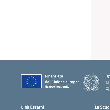
Is
I.
F
— 
Link Esterni
La Scuo