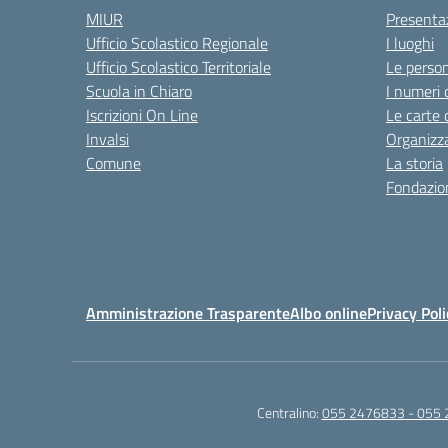
MIUR
Presenta
Ufficio Scolastico Regionale
I luoghi
Ufficio Scolastico Territoriale
Le perso
Scuola in Chiaro
I numeri 
Iscrizioni On Line
Le carte 
Invalsi
Organizz
Comune
La storia
Fondazion
Amministrazione Trasparente
Albo online
Privacy Poli
Centralino:
055 2476833 - 055