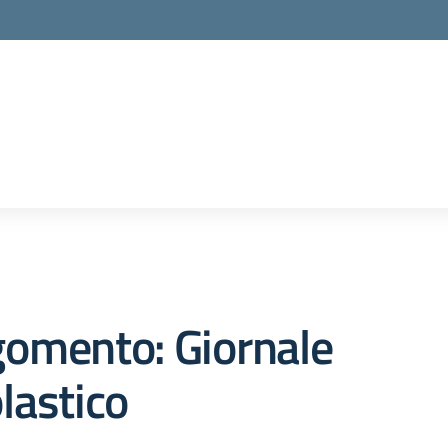
la scuola
gomento: Giornale
lastico