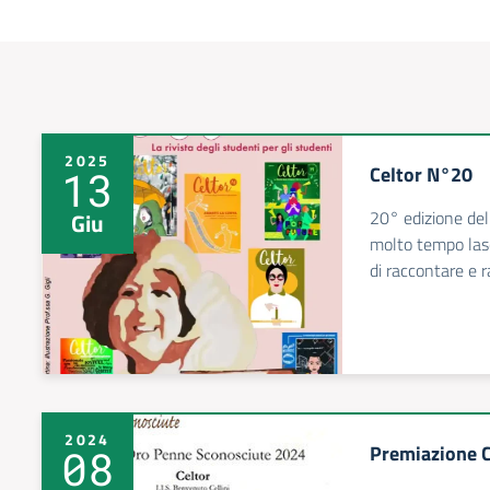
2025
Celtor N°20
13
20° edizione del 
Giu
molto tempo lasc
di raccontare e r
2024
Premiazione C
08