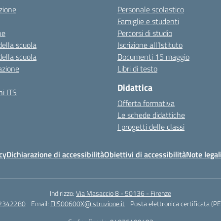
zione
Personale scolastico
Famiglie e studenti
ne
Percorsi di studio
della scuola
Iscrizione all’Istituto
della scuola
Documenti 15 maggio
azione
Libri di testo
Didattica
i ITS
Offerta formativa
Le schede didattiche
I progetti delle classi
cy
Dichiarazione di accessibilità
Obiettivi di accessibilità
Note legal
Indirizzo:
Via Masaccio 8 - 50136 - Firenze
 2342280
Email:
FIIS00600X@istruzione.it
Posta elettronica certificata (P