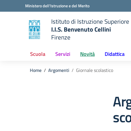
Vai ai contenuti
Vai al menu di navigazione
Vai al footer
Ministero dell'Istruzione e del Merito
Istituto di Istruzione Superiore
I.I.S. Benvenuto Cellini
Firenze
 della scuola
— Visita la pagina iniziale del
Scuola
Servizi
Novità
Didattica
Home
Argomenti
Giornale scolastico
Ar
sco