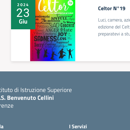
2024
Celtor N°19
23
Luci, camera, az
Giu
edizione del Celt
preparatevi a stu
tituto di Istruzione Superiore
I.S. Benvenuto Cellini
irenze
Visita la pagina iniziale della scuola
la
I Servizi