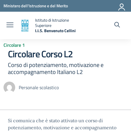
Vai ai contenuti
Vai al menu di navigazione
Vai al footer
Ministero dell'Istruzione e del Merito
Istituto di Istruzione
Superiore
I.I.S. Benvenuto Cellini
— Visita la pagina iniziale della scuola
Circolare 1
Circolare Corso L2
Corso di potenziamento, motivazione e
accompagnamento Italiano L2
Personale scolastico
Si comunica che è stato attivato un corso di
potenziamento, motivazione e accompagnamento