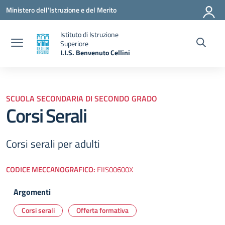
Vai ai contenuti
Vai al menu di navigazione
Vai al footer
Ministero dell'Istruzione e del Merito
Istituto di Istruzione
Superiore
I.I.S. Benvenuto Cellini
— Visita la pagina iniziale della scuola
SCUOLA SECONDARIA DI SECONDO GRADO
Corsi Serali
Corsi serali per adulti
CODICE MECCANOGRAFICO:
FIIS00600X
Argomenti
Corsi serali
Offerta formativa