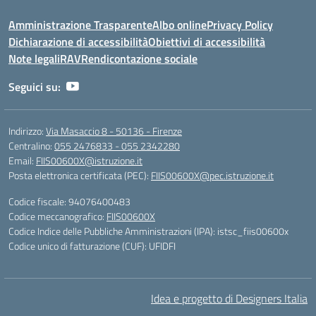
Amministrazione Trasparente
Albo online
Privacy Policy
Dichiarazione di accessibilità
Obiettivi di accessibilità
Note legali
RAV
Rendicontazione sociale
Seguici su:
Indirizzo:
Via Masaccio 8 - 50136 - Firenze
Centralino:
055 2476833 - 055 2342280
Email:
FIIS00600X@istruzione.it
Posta elettronica certificata (PEC):
FIIS00600X@pec.istruzione.it
Codice fiscale: 94076400483
Codice meccanografico:
FIIS00600X
Codice Indice delle Pubbliche Amministrazioni (IPA): istsc_fiis00600x
Codice unico di fatturazione (CUF): UFIDFI
Idea e progetto di Designers Italia