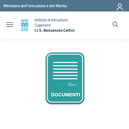
Vai ai contenuti
Vai al menu di navigazione
Vai al footer
Ministero dell'Istruzione e del Merito
Istituto di Istruzione
Superiore
I.I.S. Benvenuto Cellini
— Visita la pagina iniziale della scuola