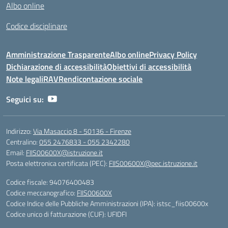
Albo online
Codice disciplinare
Amministrazione Trasparente
Albo online
Privacy Policy
Dichiarazione di accessibilità
Obiettivi di accessibilità
Note legali
RAV
Rendicontazione sociale
Seguici su:
Indirizzo:
Via Masaccio 8 - 50136 - Firenze
Centralino:
055 2476833 - 055 2342280
Email:
FIIS00600X@istruzione.it
Posta elettronica certificata (PEC):
FIIS00600X@pec.istruzione.it
Codice fiscale: 94076400483
Codice meccanografico:
FIIS00600X
Codice Indice delle Pubbliche Amministrazioni (IPA): istsc_fiis00600x
Codice unico di fatturazione (CUF): UFIDFI