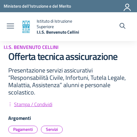
Vai ai contenuti
Vai al menu di navigazione
Vai al footer
Ministero dell'Istruzione e del Merito
Istituto di Istruzione
Superiore
I.I.S. Benvenuto Cellini
— Visita la pagina iniziale della scuola
I.I.S. BENVENUTO CELLINI
Offerta tecnica assicurazione
Presentazione servizi assicurativi
“Responsabilità Civile, Infortuni, Tutela Legale,
Malattia, Assistenza” alunni e personale
scolastico.
Stampa / Condividi
Argomenti
Pagamenti
Servizi