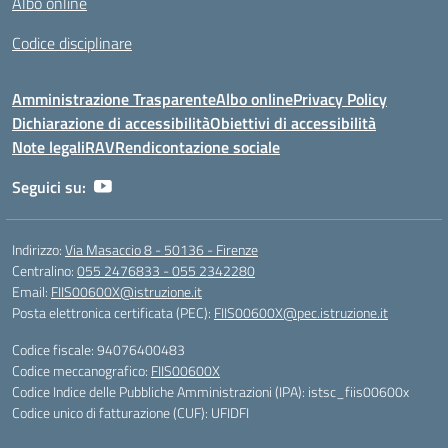
Albo online
Codice disciplinare
Amministrazione Trasparente
Albo online
Privacy Policy
Dichiarazione di accessibilità
Obiettivi di accessibilità
Note legali
RAV
Rendicontazione sociale
Seguici su:
Indirizzo:
Via Masaccio 8 - 50136 - Firenze
Centralino:
055 2476833 - 055 2342280
Email:
FIIS00600X@istruzione.it
Posta elettronica certificata (PEC):
FIIS00600X@pec.istruzione.it
Codice fiscale: 94076400483
Codice meccanografico:
FIIS00600X
Codice Indice delle Pubbliche Amministrazioni (IPA): istsc_fiis00600x
Codice unico di fatturazione (CUF): UFIDFI