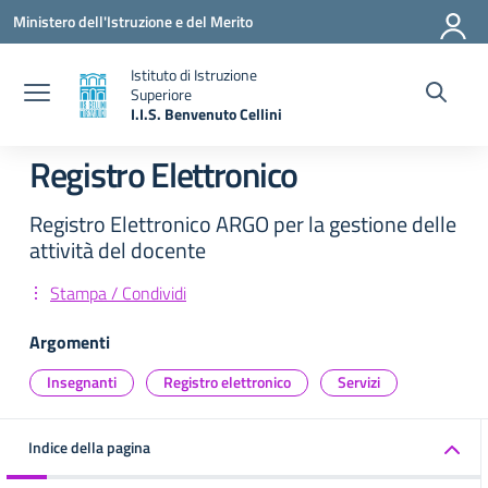
Vai ai contenuti
Vai al menu di navigazione
Vai al footer
Ministero dell'Istruzione e del Merito
Istituto di Istruzione
Superiore
I.I.S. Benvenuto Cellini
— Visita la pagina iniziale della scuola
Registro Elettronico
Registro Elettronico ARGO per la gestione delle
attività del docente
Stampa / Condividi
Argomenti
Insegnanti
Registro elettronico
Servizi
Indice della pagina