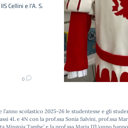
S Cellini e l’A. S.
0
 l’anno scolastico 2025-26 le studentesse e gli stude
lassi 4L e 4N con la prof.ssa Sonia Salvini, prof.ssa Mar
ta Mingoia Tambe’ e la prof.ssa Maria D’Uonno hann