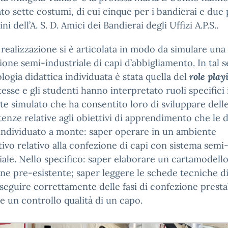
ato sette costumi, di cui cinque per i bandierai e due 
i dell’A. S. D. Amici dei Bandierai degli Uffizi A.P.S..
 realizzazione si è articolata in modo da simulare una
one semi-industriale di capi d’abbigliamento. In tal s
ogia didattica individuata è stata quella del
role play
esse e gli studenti hanno interpretato ruoli specifici 
e simulato che ha consentito loro di sviluppare dell
nze relative agli obiettivi di apprendimento che le 
ndividuato a monte: saper operare in un ambiente
ivo relativo alla confezione di capi con sistema semi
iale. Nello specifico: saper elaborare un cartamodell
e pre-esistente; saper leggere le schede tecniche d
seguire correttamente delle fasi di confezione prestab
e un controllo qualità di un capo.