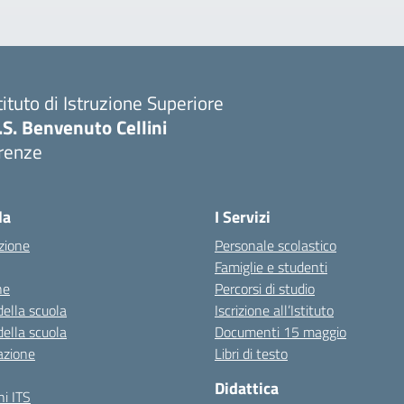
tituto di Istruzione Superiore
I.S. Benvenuto Cellini
irenze
Visita la pagina iniziale della scuola
la
I Servizi
zione
Personale scolastico
Famiglie e studenti
ne
Percorsi di studio
della scuola
Iscrizione all’Istituto
della scuola
Documenti 15 maggio
azione
Libri di testo
Didattica
i ITS