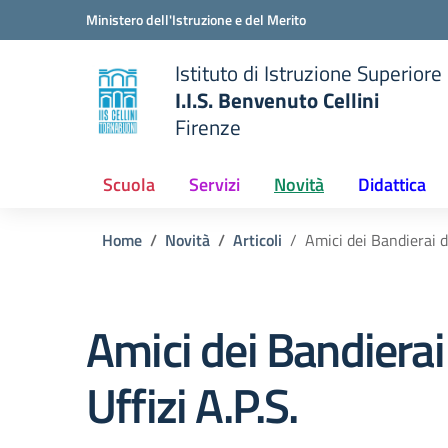
Vai ai contenuti
Vai al menu di navigazione
Vai al footer
Ministero dell'Istruzione e del Merito
Istituto di Istruzione Superiore
I.I.S. Benvenuto Cellini
Firenze
 della scuola
— Visita la pagina iniziale del
Scuola
Servizi
Novità
Didattica
Home
Novità
Articoli
Amici dei Bandierai de
Amici dei Bandierai
Uffizi A.P.S.