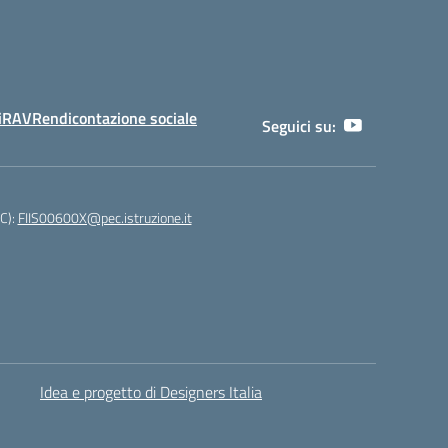
i
RAV
Rendicontazione sociale
Seguici su:
EC):
FIIS00600X@pec.istruzione.it
Idea e progetto di Designers Italia