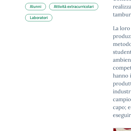
Alunni
Attività extracurricolari
realizz
tamburin
Laboratori
La loro
produzi
metodol
student
ambient
compete
hanno i
produtt
industr
campion
capo; e
eseguir