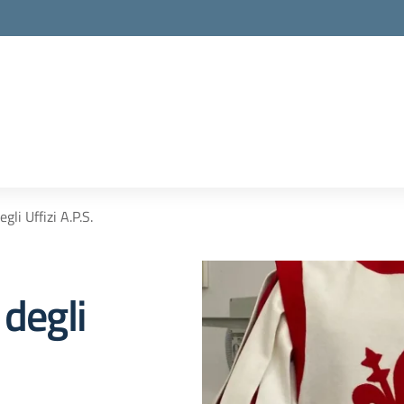
la scuola
gli Uffizi A.P.S.
 degli