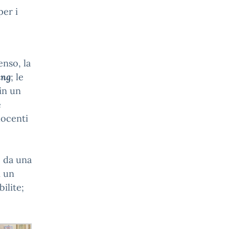
per i
enso, la
ing
; le
in un
e
docenti
-
o da una
i un
ilite;