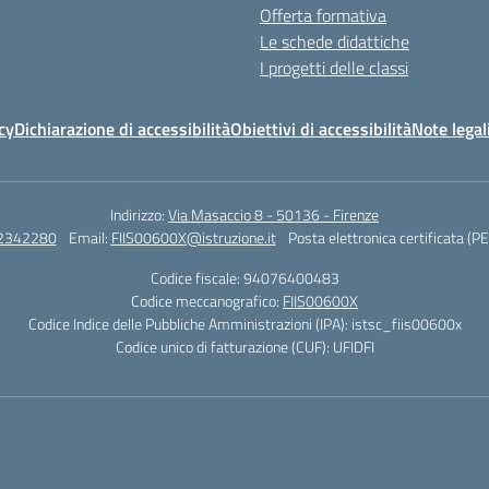
Offerta formativa
Le schede didattiche
I progetti delle classi
cy
Dichiarazione di accessibilità
Obiettivi di accessibilità
Note legal
Indirizzo:
Via Masaccio 8 - 50136 - Firenze
 2342280
Email:
FIIS00600X@istruzione.it
Posta elettronica certificata (P
Codice fiscale: 94076400483
Codice meccanografico:
FIIS00600X
Codice Indice delle Pubbliche Amministrazioni (IPA): istsc_fiis00600x
Codice unico di fatturazione (CUF): UFIDFI