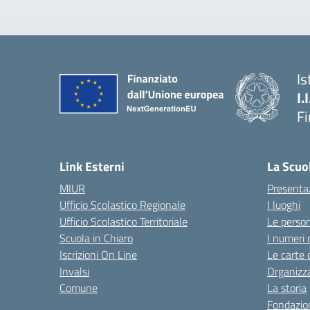
Is
I.
F
— 
Link Esterni
La Scuo
MIUR
Presenta
Ufficio Scolastico Regionale
I luoghi
Ufficio Scolastico Territoriale
Le perso
Scuola in Chiaro
I numeri 
Iscrizioni On Line
Le carte 
Invalsi
Organizz
Comune
La storia
Fondazion