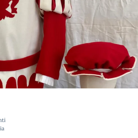
nti
ia
o