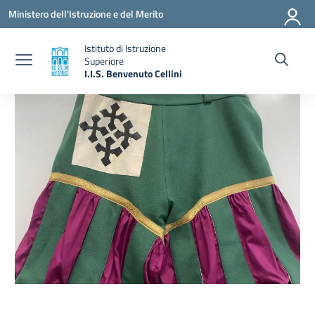
Vai ai contenuti
Vai al menu di navigazione
Vai al footer
Ministero dell'Istruzione e del Merito
Istituto di Istruzione
Superiore
I.I.S. Benvenuto Cellini
— Visita la pagina iniziale della scuola