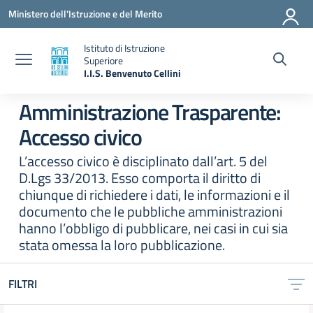
Vai ai contenuti
Vai al menu di navigazione
Vai al footer
Ministero dell'Istruzione e del Merito
Istituto di Istruzione
Superiore
I.I.S. Benvenuto Cellini
— Visita la pagina iniziale della scuola
Amministrazione Trasparente:
Accesso civico
L’accesso civico è disciplinato dall’art. 5 del
D.Lgs 33/2013. Esso comporta il diritto di
chiunque di richiedere i dati, le informazioni e il
documento che le pubbliche amministrazioni
hanno l’obbligo di pubblicare, nei casi in cui sia
stata omessa la loro pubblicazione.
FILTRI