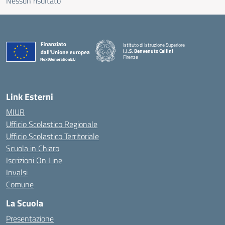
Nessun risultato
Istituto di Istruzione Superiore
I.I.S. Benvenuto Cellini
Firenze
— Visita la pagina iniziale della scuola
Link Esterni
MIUR
Ufficio Scolastico Regionale
Ufficio Scolastico Territoriale
Scuola in Chiaro
Iscrizioni On Line
Invalsi
Comune
La Scuola
Presentazione