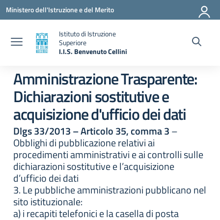
Vai ai contenuti
Vai al menu di navigazione
Vai al footer
Ministero dell'Istruzione e del Merito
Istituto di Istruzione
Superiore
I.I.S. Benvenuto Cellini
— Visita la pagina iniziale della scuola
Amministrazione Trasparente:
Dichiarazioni sostitutive e
acquisizione d'ufficio dei dati
Dlgs 33/2013 – Articolo 35, comma 3
–
Obblighi di pubblicazione relativi ai
procedimenti amministrativi e ai controlli sulle
dichiarazioni sostitutive e l’acquisizione
d’ufficio dei dati
3. Le pubbliche amministrazioni pubblicano nel
sito istituzionale:
a) i recapiti telefonici e la casella di posta