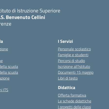
tituto di Istruzione Superiore
I.S. Benvenuto Cellini
irenze
Visita la pagina iniziale della scuola
la
I Servizi
zione
Personale scolastico
Famiglie e studenti
ne
Percorsi di studio
della scuola
Iscrizione all’Istituto
della scuola
Documenti 15 maggio
azione
Libri di testo
Didattica
i ITS
Offerta formativa
Le schede didattiche
I progetti delle classi