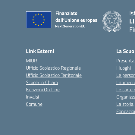
Is
I.
F
— 
Link Esterni
La Scuo
MIUR
Presenta
Ufficio Scolastico Regionale
I luoghi
Ufficio Scolastico Territoriale
Le perso
Scuola in Chiaro
I numeri 
Iscrizioni On Line
Le carte 
Invalsi
Organizz
Comune
La storia
Fondazion