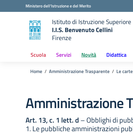
Vai ai contenuti
Vai al menu di navigazione
Vai al footer
Ministero dell'Istruzione e del Merito
Istituto di Istruzione Superiore
I.I.S. Benvenuto Cellini
Firenze
 della scuola
— Visita la pagina iniziale del
Scuola
Servizi
Novità
Didattica
Home
Amministrazione Trasparente
Le carte
Amministrazione T
Art. 13, c. 1 lett. d
– Obblighi di pubb
1. Le pubbliche amministrazioni pubb