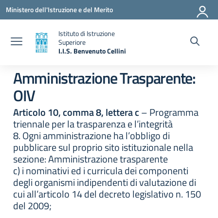
Vai ai contenuti
Vai al menu di navigazione
Vai al footer
Ministero dell'Istruzione e del Merito
Istituto di Istruzione
Superiore
I.I.S. Benvenuto Cellini
— Visita la pagina iniziale della scuola
Amministrazione Trasparente:
OIV
Articolo 10, comma 8, lettera c
– Programma
triennale per la trasparenza e l’integrità
8. Ogni amministrazione ha l’obbligo di
pubblicare sul proprio sito istituzionale nella
sezione: Amministrazione trasparente
c) i nominativi ed i curricula dei componenti
degli organismi indipendenti di valutazione di
cui all’articolo 14 del decreto legislativo n. 150
del 2009;