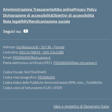
Amministrazione Trasparente
Albo online
Privacy Policy
Dichiarazione di accessibilità
Obiettivi di accessibilità
Note legali
RAV
Rendicontazione sociale
Seguici su:
Indirizzo:
Via Masaccio 8 - 50136 - Firenze
Centralino:
055 2476833 - 055 2342280
Email:
FIIS00600X@istruzione.it
Posta elettronica certificata (PEC):
FIIS00600X@pec.istruzione.it
Codice fiscale: 94076400483
Codice meccanografico:
FIIS00600X
Codice Indice delle Pubbliche Amministrazioni (IPA): istsc_fiis00600x
Codice unico di fatturazione (CUF): UFIDFI
Idea e progetto di Designers Italia