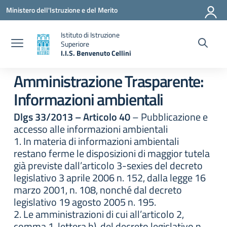
Vai ai contenuti
Vai al menu di navigazione
Vai al footer
Ministero dell'Istruzione e del Merito
Istituto di Istruzione
Superiore
I.I.S. Benvenuto Cellini
— Visita la pagina iniziale della scuola
Amministrazione Trasparente:
Informazioni ambientali
Dlgs 33/2013 – Articolo 40
– Pubblicazione e
accesso alle informazioni ambientali
1. In materia di informazioni ambientali
restano ferme le disposizioni di maggior tutela
già previste dall’articolo 3-sexies del decreto
legislativo 3 aprile 2006 n. 152, dalla legge 16
marzo 2001, n. 108, nonché dal decreto
legislativo 19 agosto 2005 n. 195.
2. Le amministrazioni di cui all’articolo 2,
comma 1, lettera b), del decreto legislativo n.