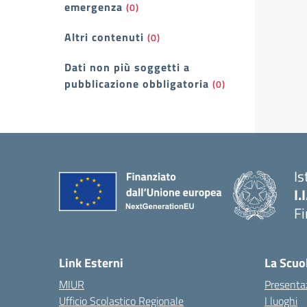
emergenza
(0)
Altri contenuti
(0)
Dati non più soggetti a
pubblicazione obbligatoria
(0)
Is
I.
F
— 
Link Esterni
La Scuo
MIUR
Presenta
Ufficio Scolastico Regionale
I luoghi