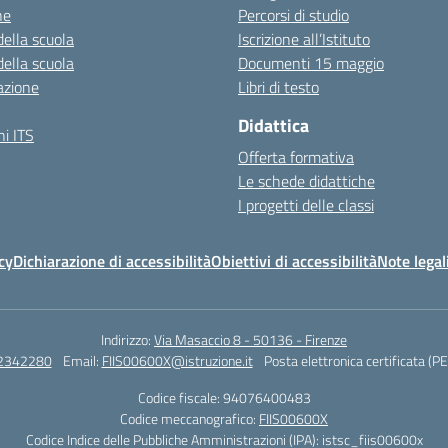
ne
Percorsi di studio
della scuola
Iscrizione all’Istituto
della scuola
Documenti 15 maggio
azione
Libri di testo
Didattica
i ITS
Offerta formativa
Le schede didattiche
I progetti delle classi
cy
Dichiarazione di accessibilità
Obiettivi di accessibilità
Note legal
Indirizzo:
Via Masaccio 8 - 50136 - Firenze
 2342280
Email:
FIIS00600X@istruzione.it
Posta elettronica certificata (P
Codice fiscale: 94076400483
Codice meccanografico:
FIIS00600X
Codice Indice delle Pubbliche Amministrazioni (IPA): istsc_fiis00600x