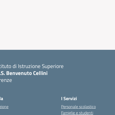
tituto di Istruzione Superiore
I.S. Benvenuto Cellini
irenze
Visita la pagina iniziale della scuola
la
I Servizi
zione
Personale scolastico
Famiglie e studenti