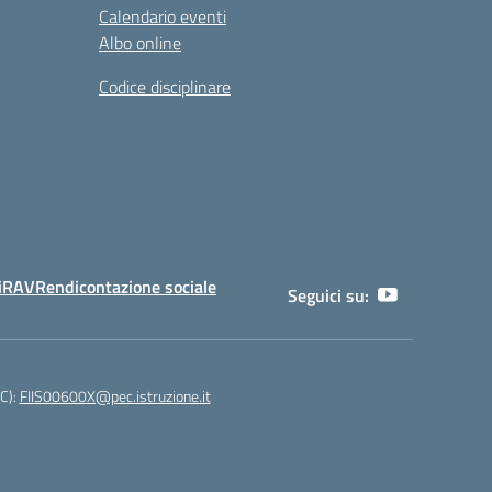
Calendario eventi
Albo online
Codice disciplinare
i
RAV
Rendicontazione sociale
Seguici su:
EC):
FIIS00600X@pec.istruzione.it