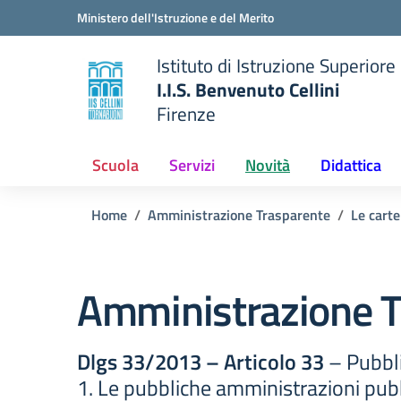
Vai ai contenuti
Vai al menu di navigazione
Vai al footer
Ministero dell'Istruzione e del Merito
Istituto di Istruzione Superiore
I.I.S. Benvenuto Cellini
Firenze
 della scuola
— Visita la pagina iniziale del
Scuola
Servizi
Novità
Didattica
Home
Amministrazione Trasparente
Le carte
Amministrazione T
Dlgs 33/2013 – Articolo 33
– Pubbli
1. Le pubbliche amministrazioni pubbl