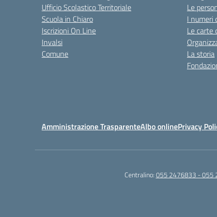
Ufficio Scolastico Territoriale
Le perso
Scuola in Chiaro
I numeri 
Iscrizioni On Line
Le carte 
Invalsi
Organizz
Comune
La storia
Fondazion
Amministrazione Trasparente
Albo online
Privacy Poli
Centralino:
055 2476833 - 055