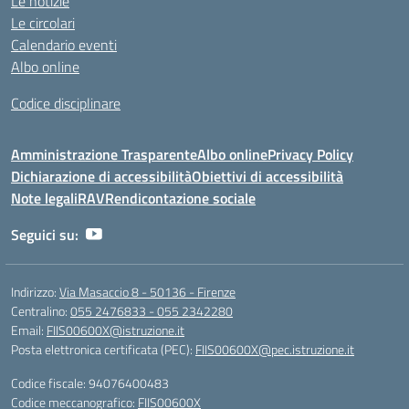
Le notizie
Le circolari
Calendario eventi
Albo online
Codice disciplinare
Amministrazione Trasparente
Albo online
Privacy Policy
Dichiarazione di accessibilità
Obiettivi di accessibilità
Note legali
RAV
Rendicontazione sociale
Seguici su:
Indirizzo:
Via Masaccio 8 - 50136 - Firenze
Centralino:
055 2476833 - 055 2342280
Email:
FIIS00600X@istruzione.it
Posta elettronica certificata (PEC):
FIIS00600X@pec.istruzione.it
Codice fiscale: 94076400483
Codice meccanografico:
FIIS00600X