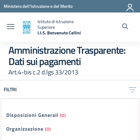
Vai ai contenuti
Vai al menu di navigazione
Vai al footer
Ministero dell'Istruzione e del Merito
Istituto di Istruzione
Superiore
I.I.S. Benvenuto Cellini
— Visita la pagina iniziale della scuola
Amministrazione Trasparente:
Dati sui pagamenti
Art.4-bis c.2 d.lgs 33/2013
FILTRI
Filtri
Disposizioni Generali
(0)
Organizzazione
(0)