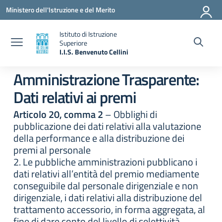
Vai ai contenuti
Vai al menu di navigazione
Vai al footer
Ministero dell'Istruzione e del Merito
Istituto di Istruzione
Superiore
I.I.S. Benvenuto Cellini
— Visita la pagina iniziale della scuola
Amministrazione Trasparente:
Dati relativi ai premi
Articolo 20, comma 2
– Obblighi di
pubblicazione dei dati relativi alla valutazione
della performance e alla distribuzione dei
premi al personale
2. Le pubbliche amministrazioni pubblicano i
dati relativi all’entità del premio mediamente
conseguibile dal personale dirigenziale e non
dirigenziale, i dati relativi alla distribuzione del
trattamento accessorio, in forma aggregata, al
fine di dare conto del livello di selettività