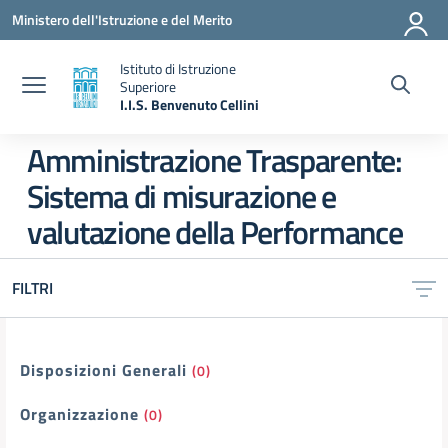
Vai ai contenuti
Vai al menu di navigazione
Vai al footer
Ministero dell'Istruzione e del Merito
Istituto di Istruzione
Superiore
I.I.S. Benvenuto Cellini
— Visita la pagina iniziale della scuola
Amministrazione Trasparente:
Sistema di misurazione e
valutazione della Performance
FILTRI
Filtri
Disposizioni Generali
(0)
Organizzazione
(0)