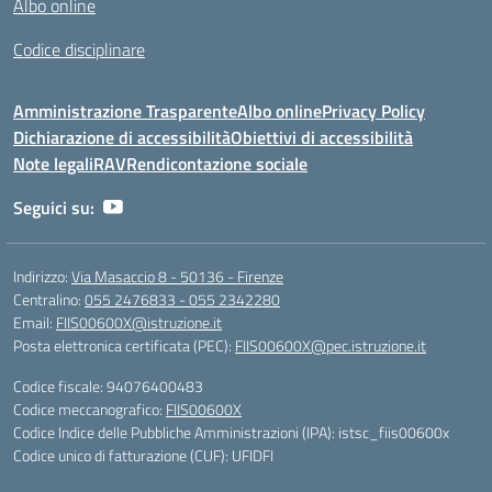
Albo online
Codice disciplinare
Amministrazione Trasparente
Albo online
Privacy Policy
Dichiarazione di accessibilità
Obiettivi di accessibilità
Note legali
RAV
Rendicontazione sociale
Seguici su:
Indirizzo:
Via Masaccio 8 - 50136 - Firenze
Centralino:
055 2476833 - 055 2342280
Email:
FIIS00600X@istruzione.it
Posta elettronica certificata (PEC):
FIIS00600X@pec.istruzione.it
Codice fiscale: 94076400483
Codice meccanografico:
FIIS00600X
Codice Indice delle Pubbliche Amministrazioni (IPA): istsc_fiis00600x
Codice unico di fatturazione (CUF): UFIDFI