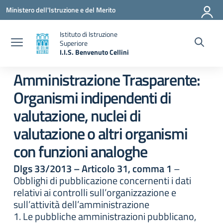
Vai ai contenuti
Vai al menu di navigazione
Vai al footer
Ministero dell'Istruzione e del Merito
Istituto di Istruzione
Superiore
I.I.S. Benvenuto Cellini
— Visita la pagina iniziale della scuola
Amministrazione Trasparente:
Organismi indipendenti di
valutazione, nuclei di
valutazione o altri organismi
con funzioni analoghe
Dlgs 33/2013 – Articolo 31, comma 1
–
Obblighi di pubblicazione concernenti i dati
relativi ai controlli sull’organizzazione e
sull’attività dell’amministrazione
1. Le pubbliche amministrazioni pubblicano,