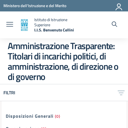
Vai ai contenuti
Vai al menu di navigazione
Vai al footer
Ministero dell'Istruzione e del Merito
Istituto di Istruzione
Superiore
I.I.S. Benvenuto Cellini
— Visita la pagina iniziale della scuola
Amministrazione Trasparente:
Titolari di incarichi politici, di
amministrazione, di direzione o
di governo
FILTRI
Filtri
Disposizioni Generali
(0)