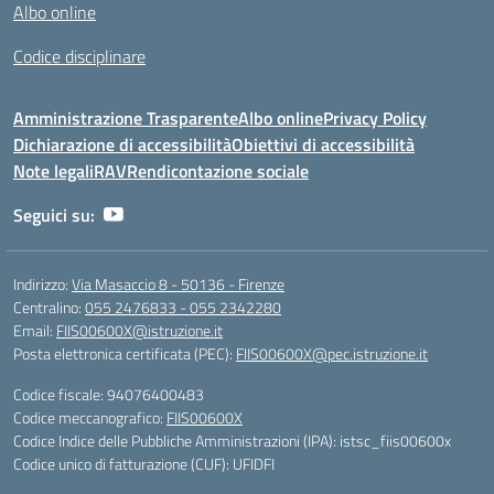
Albo online
Codice disciplinare
Amministrazione Trasparente
Albo online
Privacy Policy
Dichiarazione di accessibilità
Obiettivi di accessibilità
Note legali
RAV
Rendicontazione sociale
Seguici su:
Indirizzo:
Via Masaccio 8 - 50136 - Firenze
Centralino:
055 2476833 - 055 2342280
Email:
FIIS00600X@istruzione.it
Posta elettronica certificata (PEC):
FIIS00600X@pec.istruzione.it
Codice fiscale: 94076400483
Codice meccanografico:
FIIS00600X
Codice Indice delle Pubbliche Amministrazioni (IPA): istsc_fiis00600x
Codice unico di fatturazione (CUF): UFIDFI