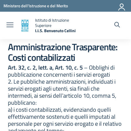
Vai ai contenuti
Vai al menu di navigazione
Vai al footer
Ministero dell'Istruzione e del Merito
Istituto di Istruzione
Superiore
I.I.S. Benvenuto Cellini
— Visita la pagina iniziale della scuola
Amministrazione Trasparente:
Costi contabilizzati
Art. 32, c. 2, lett. a, Art. 10, c. 5
– Obblighi di
pubblicazione concernenti i servizi erogati
2. Le pubbliche amministrazioni, individuati i
servizi erogati agli utenti, sia finali che
intermedi, ai sensi dell’articolo 10, comma 5,
pubblicano:
a) i costi contabilizzati, evidenziando quelli
effettivamente sostenuti e quelli imputati al
personale per ogni servizio erogato e il relativo
andamento nel tempo;