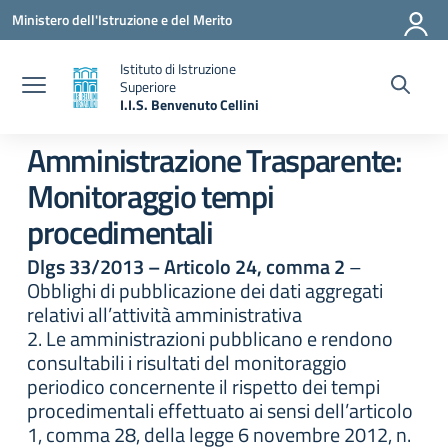
Vai ai contenuti
Vai al menu di navigazione
Vai al footer
Ministero dell'Istruzione e del Merito
Istituto di Istruzione
Superiore
I.I.S. Benvenuto Cellini
— Visita la pagina iniziale della scuola
Amministrazione Trasparente:
Monitoraggio tempi
procedimentali
Dlgs 33/2013 – Articolo 24, comma 2
–
Obblighi di pubblicazione dei dati aggregati
relativi all’attività amministrativa
2. Le amministrazioni pubblicano e rendono
consultabili i risultati del monitoraggio
periodico concernente il rispetto dei tempi
procedimentali effettuato ai sensi dell’articolo
1, comma 28, della legge 6 novembre 2012, n.