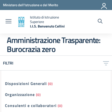
Vai ai contenuti
Vai al menu di navigazione
Vai al footer
Ministero dell'Istruzione e del Merito
Istituto di Istruzione
Superiore
I.I.S. Benvenuto Cellini
— Visita la pagina iniziale della scuola
Amministrazione Trasparente:
Burocrazia zero
FILTRI
Filtri
Disposizioni Generali
(0)
Organizzazione
(0)
Consulenti e collaboratori
(0)