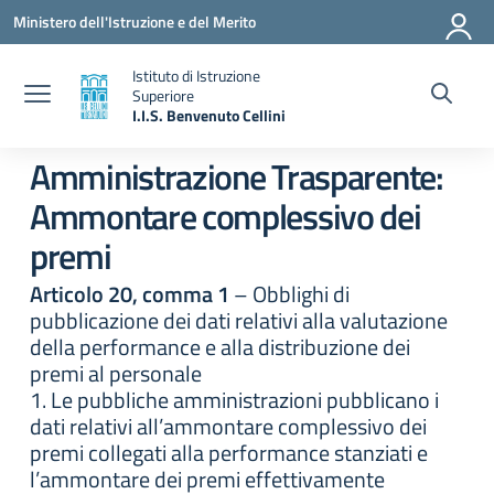
Vai ai contenuti
Vai al menu di navigazione
Vai al footer
Ministero dell'Istruzione e del Merito
Istituto di Istruzione
Superiore
I.I.S. Benvenuto Cellini
— Visita la pagina iniziale della scuola
Amministrazione Trasparente:
Ammontare complessivo dei
premi
Articolo 20, comma 1
– Obblighi di
pubblicazione dei dati relativi alla valutazione
della performance e alla distribuzione dei
premi al personale
1. Le pubbliche amministrazioni pubblicano i
dati relativi all’ammontare complessivo dei
premi collegati alla performance stanziati e
l’ammontare dei premi effettivamente