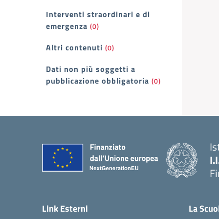
Interventi straordinari e di
emergenza
(0)
Altri contenuti
(0)
Dati non più soggetti a
pubblicazione obbligatoria
(0)
Is
I.
F
— 
Link Esterni
La Scuo