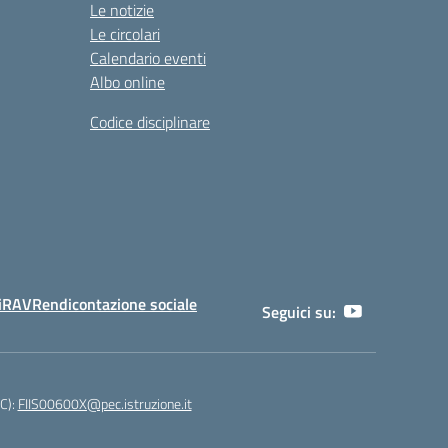
Le notizie
Le circolari
Calendario eventi
Albo online
Codice disciplinare
i
RAV
Rendicontazione sociale
Seguici su:
EC):
FIIS00600X@pec.istruzione.it