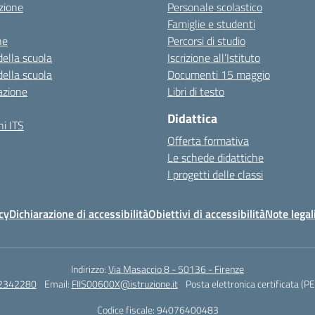
zione
Personale scolastico
Famiglie e studenti
ne
Percorsi di studio
della scuola
Iscrizione all’Istituto
della scuola
Documenti 15 maggio
azione
Libri di testo
Didattica
i ITS
Offerta formativa
Le schede didattiche
I progetti delle classi
cy
Dichiarazione di accessibilità
Obiettivi di accessibilità
Note legal
Indirizzo:
Via Masaccio 8 - 50136 - Firenze
 2342280
Email:
FIIS00600X@istruzione.it
Posta elettronica certificata (P
Codice fiscale: 94076400483