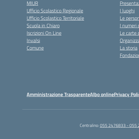
MIUR
Presenta
Ufficio Scolastico Regionale
I luoghi
Ufficio Scolastico Territoriale
Le perso
Scuola in Chiaro
I numeri 
Iscrizioni On Line
Le carte 
Invalsi
Organizz
Comune
La storia
Fondazion
Amministrazione Trasparente
Albo online
Privacy Poli
Centralino:
055 2476833 - 055