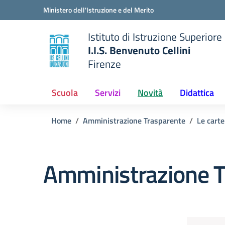
Vai ai contenuti
Vai al menu di navigazione
Vai al footer
Ministero dell'Istruzione e del Merito
Istituto di Istruzione Superiore
I.I.S. Benvenuto Cellini
Firenze
 della scuola
— Visita la pagina iniziale del
Scuola
Servizi
Novità
Didattica
Home
Amministrazione Trasparente
Le carte
Amministrazione T