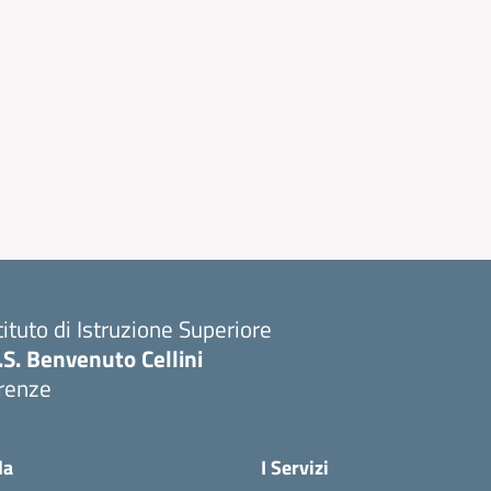
tituto di Istruzione Superiore
I.S. Benvenuto Cellini
irenze
Visita la pagina iniziale della scuola
la
I Servizi