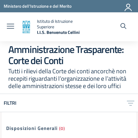
Vai ai contenuti
Vai al menu di navigazione
Vai al footer
Ministero dell'Istruzione e del Merito
Istituto di Istruzione
Superiore
I.I.S. Benvenuto Cellini
— Visita la pagina iniziale della scuola
Amministrazione Trasparente:
Corte dei Conti
Tutti i rilievi della Corte dei conti ancorchè non
recepiti riguardanti l’organizzazione e l’attività
delle amministrazioni stesse e dei loro uffici
FILTRI
Filtri
Disposizioni Generali
(0)