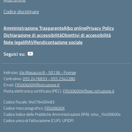
Codice disciplinare
Amministrazione Trasparente
Albo online
Privacy Policy
Dichiarazione di accessibilità
Obiettivi di accessibilità
Note legali
RAV
Rendicontazione sociale
Seguici su:
Indirizzo:
Via Masaccio 8 - 50136 - Firenze
Centralino:
055 2476833 - 055 2342280
Email:
FIIS00600X@istruzione.it
Posta elettronica certificata (PEC):
FIIS00600X@pec.istruzione.it
Codice fiscale: 94076400483
Codice meccanografico:
FIIS00600X
Codice Indice delle Pubbliche Amministrazioni (IPA): istsc_fiis00600x
Codice unico di fatturazione (CUF): UFIDFI