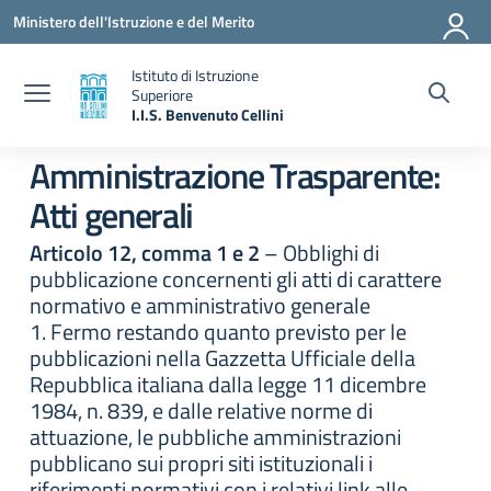
Vai ai contenuti
Vai al menu di navigazione
Vai al footer
Ministero dell'Istruzione e del Merito
Istituto di Istruzione
Superiore
I.I.S. Benvenuto Cellini
— Visita la pagina iniziale della scuola
Amministrazione Trasparente:
Atti generali
Articolo 12, comma 1 e 2
– Obblighi di
pubblicazione concernenti gli atti di carattere
normativo e amministrativo generale
1. Fermo restando quanto previsto per le
pubblicazioni nella Gazzetta Ufficiale della
Repubblica italiana dalla legge 11 dicembre
1984, n. 839, e dalle relative norme di
attuazione, le pubbliche amministrazioni
pubblicano sui propri siti istituzionali i
riferimenti normativi con i relativi link alle