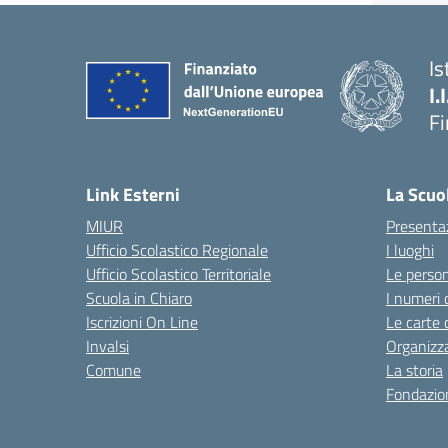
Is
I.
F
— 
Link Esterni
La Scuo
MIUR
Presenta
Ufficio Scolastico Regionale
I luoghi
Ufficio Scolastico Territoriale
Le perso
Scuola in Chiaro
I numeri 
Iscrizioni On Line
Le carte 
Invalsi
Organizz
Comune
La storia
Fondazion