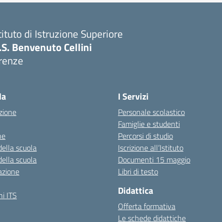
tituto di Istruzione Superiore
I.S. Benvenuto Cellini
irenze
Visita la pagina iniziale della scuola
la
I Servizi
zione
Personale scolastico
Famiglie e studenti
ne
Percorsi di studio
della scuola
Iscrizione all’Istituto
della scuola
Documenti 15 maggio
azione
Libri di testo
Didattica
i ITS
Offerta formativa
Le schede didattiche