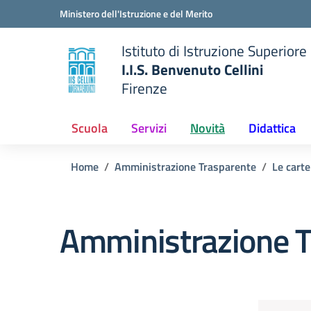
Vai ai contenuti
Vai al menu di navigazione
Vai al footer
Ministero dell'Istruzione e del Merito
Istituto di Istruzione Superiore
I.I.S. Benvenuto Cellini
Firenze
 della scuola
— Visita la pagina iniziale del
Scuola
Servizi
Novità
Didattica
Home
Amministrazione Trasparente
Le carte
Amministrazione T